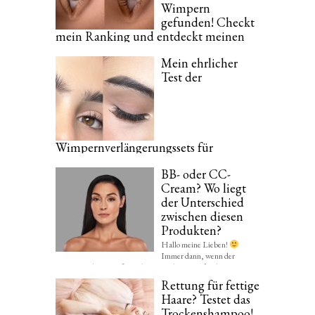
Wimpern
gefunden! Checkt
mein Ranking und entdeckt meinen
Favoriten!
Mein ehrlicher
Wer meinen Blog regelmäßig lest, hat sicherlich bemerkt, dass
Test der
ich total verrückt bin, wenn es um...
Wimpernverlängerungssets für
Zuhause. Checkt meinen
BB- oder CC-
Produktvergleich!
Cream? Wo liegt
Ich muss ganz am Anfang schreiben, dass meine Naturwimpern
der Unterschied
eine echte Katastrophe sind. Da das Ankleben...
zwischen diesen
Produkten?
Hallo meine Lieben!
Immer dann, wenn der
Sommer sich mit großen Schritten nähert, greife ich...
Rettung für fettige
Haare? Testet das
Trockenshampoo!