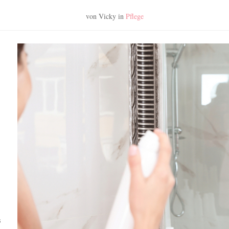
von Vicky
in
Pflege
s