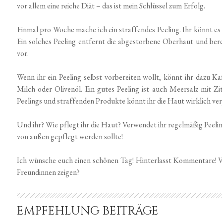
vor allem eine reiche Diät – das ist mein Schlüssel zum Erfolg.
Einmal pro Woche mache ich ein straffendes Peeling. Ihr könnt es 
Ein solches Peeling entfernt die abgestorbene Oberhaut und ber
vor.
Wenn ihr ein Peeling selbst vorbereiten wollt, könnt ihr dazu K
Milch oder Olivenöl. Ein gutes Peeling ist auch Meersalz mit 
Peelings und straffenden Produkte könnt ihr die Haut wirklich ver
Und ihr? Wie pflegt ihr die Haut? Verwendet ihr regelmäßig Peelin
von außen gepflegt werden sollte!
Ich wünsche euch einen schönen Tag! Hinterlasst Kommentare! Vi
Freundinnen zeigen?
EMPFEHLUNG BEITRÄGE