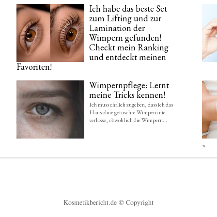
Ich habe das beste Set
zum Lifting und zur
Lamination der
Wimpern gefunden!
Checkt mein Ranking
und entdeckt meinen
Favoriten!
Wer meinen Blog regelmäßig lest, hat sicherlich bemerkt, dass ich total
Wimpernpflege: Lernt
verrückt bin, wenn es um...
meine Tricks kennen!
Ich muss ehrlich zugeben, dass ich das
Haus ohne getuschte Wimpern nie
verlasse, obwohl ich die Wimpern...
Reserv
Kosmetikbericht.de © Copyright