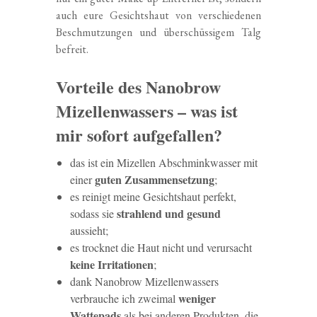
auch eure Gesichtshaut von verschiedenen
Beschmutzungen und überschüssigem Talg
befreit.
Vorteile des Nanobrow
Mizellenwassers – was ist
mir sofort aufgefallen?
das ist ein Mizellen Abschminkwasser mit
guten Zusammensetzung
einer
;
es reinigt meine Gesichtshaut perfekt,
strahlend und gesund
sodass sie
aussieht;
es trocknet die Haut nicht und verursacht
keine Irritationen
;
dank Nanobrow Mizellenwassers
weniger
verbrauche ich zweimal
Wattepads
als bei anderen Produkten, die