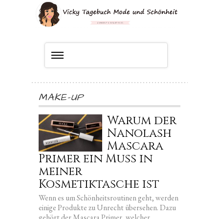
MAKE-UP
Warum der
Nanolash
Mascara
Primer ein Muss in
meiner
Kosmetiktasche ist
Wenn es um Schönheitsroutinen geht, werden
einige Produkte zu Unrecht übersehen. Dazu
gehört der Mascara Primer, welcher...