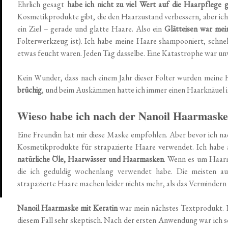
Ehrlich gesagt
habe ich nicht zu viel Wert auf die Haarpflege g
Kosmetikprodukte gibt, die den Haarzustand verbessern, aber ich 
ein Ziel – gerade und glatte Haare. Also ein
Glätteisen war mein
Folterwerkzeug ist). Ich habe meine Haare shampooniert, schne
etwas feucht waren. Jeden Tag dasselbe. Eine Katastrophe war un
Kein Wunder, dass nach einem Jahr dieser Folter wurden meine 
brüchig
, und beim Auskämmen hatte ich immer einen Haarknäuel i
Wieso habe ich nach der Nanoil Haarmaske 
Eine Freundin hat mir diese Maske empfohlen. Aber bevor ich nac
Kosmetikprodukte für strapazierte Haare verwendet. Ich habe 
natürliche Öle, Haarwässer und Haarmasken
. Wenn es um Haarma
die ich geduldig wochenlang verwendet habe. Die meisten 
strapazierte Haare machen leider nichts mehr, als das Vermindern
Nanoil Haarmaske mit Keratin
war mein nächstes Textprodukt. N
diesem Fall sehr skeptisch. Nach der ersten Anwendung war ich s