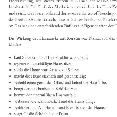
Überraschung, weil dieses Protein im Namen der Maske erwähn
Inhaltsstoff. Die Kraft der Maske ist so stark dank des Duos
Ke
und stärkt die Haare, während der zweite Inhaltsstoff Feuchtigkei
des Produkts ist die Tatsache, dass es frei von Parabenen, Phtal
ist. Das hat einen entscheidenden Einfluss auf Eigenschaften der
Die
Wirkung der Haarmaske mit Keratin von Nanoil
soll den
Maske:
baut Schäden in der Haarstruktur wieder auf;
regeneriert geschädigte Haarspitzen;
stärkt die Haare vom Ansatz zur Spitze;
macht die Haare elastisch und geschmeidig;
verleiht einen gesunden Glanz und betont die Haarfarbe;
beugt den mechanischen Schäden vor;
hemmt den übermäßigen Haarausfall;
verbessert die Kämmbarkeit und das Haarstyling;
verhindert das Aufplustern und Elektrisieren der Haare;
sorgt für die Schönheit der Frisur.