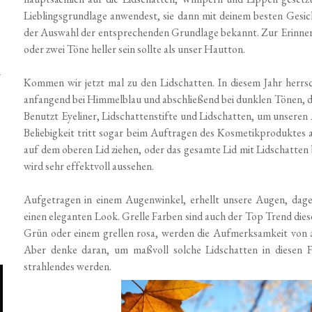
Lieblingsgrundlage anwendest, sie dann mit deinem besten Gesicht
der Auswahl der entsprechenden Grundlage bekannt. Zur Erinneru
oder zwei Töne heller sein sollte als unser Hautton.
n
Kommen wir jetzt mal zu den Lidschatten. In diesem Jahr herrsc
anfangend bei Himmelblau und abschließend bei dunklen Tönen, die
Benutzt Eyeliner, Lidschattenstifte und Lidschatten, um unseren
Beliebigkeit tritt sogar beim Auftragen des Kosmetikproduktes 
auf dem oberen Lid ziehen, oder das gesamte Lid mit Lidschatten
wird sehr effektvoll aussehen.
Aufgetragen in einem Augenwinkel, erhellt unsere Augen, dage
einen eleganten Look. Grelle Farben sind auch der Top Trend die
Grün oder einem grellen rosa, werden die Aufmerksamkeit von al
Aber denke daran, um maßvoll solche Lidschatten in diesen 
strahlendes werden.