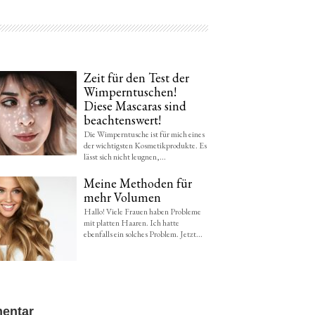
Zeit für den Test der
Wimperntuschen!
Diese Mascaras sind
beachtenswert!
Die Wimperntusche ist für mich eines
der wichtigsten Kosmetikprodukte. Es
lässt sich nicht leugnen,...
Meine Methoden für
mehr Volumen
Hallo! Viele Frauen haben Probleme
mit platten Haaren. Ich hatte
ebenfalls ein solches Problem. Jetzt...
entar