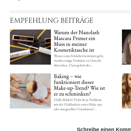
EMPFEHLUNG BEITRÄGE
Warum der Nanolash
Mascara Primer ein
Muss in meiner
Kosmetiktasche ist
Wenn es um Schönheitsroutinen geht,
werden einige Produkte zu Unrecht
übersehen. Dazu gehört der...
Baking – wie
funktioniert dieser
Make-up-Trend? Wie ist
er zu schminken?
Hallo Mädels! Habt ihr je Probleme
mit der Haltbarkeit eures Make-ups
oder mit gerollter Foundation?...
Schreibe einen Komm