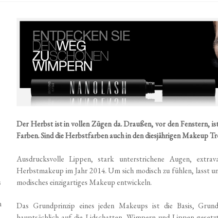
Der Herbst ist in vollen Zügen da. Draußen, vor den Fenstern, is
Farben. Sind die Herbstfarben auch in den diesjährigen Makeup Trend
Ausdrucksvolle Lippen, stark unterstrichene Augen, extra
Herbstmakeup im Jahr 2014. Um sich modisch zu fühlen, lasst uns
s
modisches einzigartiges Makeup entwickeln.
n
Das Grundprinzip eines jeden Makeups ist die Basis, Grund
hauptsächlich auf die Lidschatten, Wimpern und Lippen gesetzt.