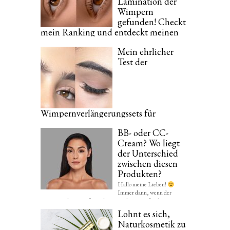
Lamination der
Wimpern
gefunden! Checkt
mein Ranking und entdeckt meinen
Favoriten!
Mein ehrlicher
Wer meinen Blog regelmäßig lest, hat sicherlich bemerkt, dass
Test der
ich total verrückt bin, wenn es um...
Wimpernverlängerungssets für
Zuhause. Checkt meinen
BB- oder CC-
Produktvergleich!
Cream? Wo liegt
Ich muss ganz am Anfang schreiben, dass meine Naturwimpern
der Unterschied
eine echte Katastrophe sind. Da das Ankleben...
zwischen diesen
Produkten?
Hallo meine Lieben!
Immer dann, wenn der
Sommer sich mit großen Schritten nähert, greife ich...
Lohnt es sich,
Naturkosmetik zu